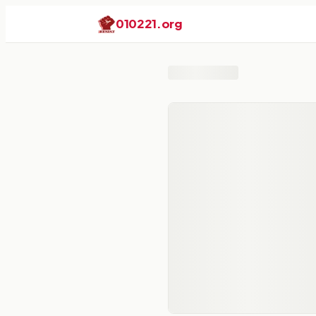
010221
.org