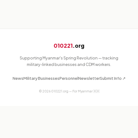
010221
.org
Supporting Myanmar's Spring Revolution — tracking
military-linked businesses and CDM workers.
News
Military Businesses
Personnel
Newsletter
Submit Info ↗
©
2026
010221.org — For Myanmar 🇲🇲